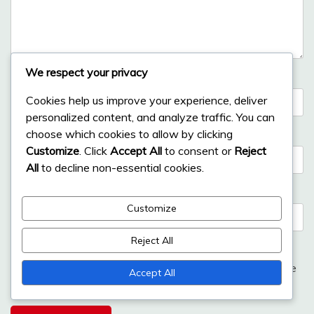
We respect your privacy
Name
*
Cookies help us improve your experience, deliver
personalized content, and analyze traffic. You can
choose which cookies to allow by clicking
Email
*
Customize
. Click
Accept All
to consent or
Reject
All
to decline non-essential cookies.
Website
Customize
Reject All
Save my name, email, and website in this browser for the
Accept All
next time I comment.