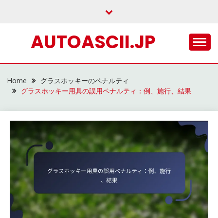
Skip
to
content
AUTOASCII.JP
Home
グラスホッキーのペナルティ
グラスホッキー用具の誤用ペナルティ：例、施行、結果