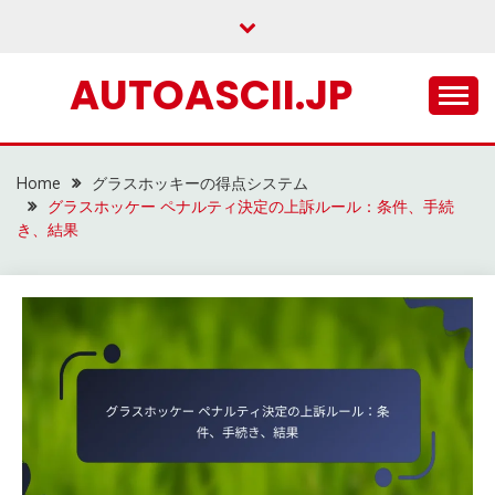
Skip
to
content
AUTOASCII.JP
Home
グラスホッキーの得点システム
グラスホッケー ペナルティ決定の上訴ルール：条件、手続
き、結果