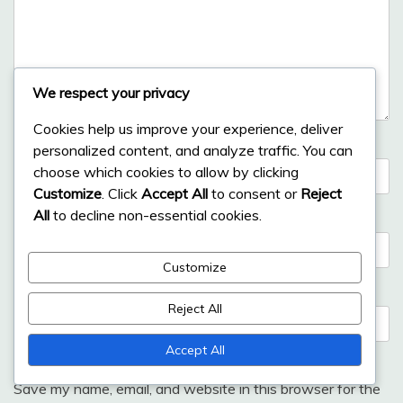
We respect your privacy
Cookies help us improve your experience, deliver
Name
*
personalized content, and analyze traffic. You can
choose which cookies to allow by clicking
Customize
. Click
Accept All
to consent or
Reject
All
to decline non-essential cookies.
Email
*
Customize
Website
Reject All
Accept All
Save my name, email, and website in this browser for the