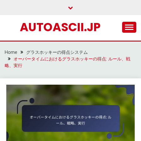
Skip
to
content
AUTOASCII.JP
Home
グラスホッキーの得点システム
オーバータイムにおけるグラスホッキーの得点: ルール、戦
略、実行