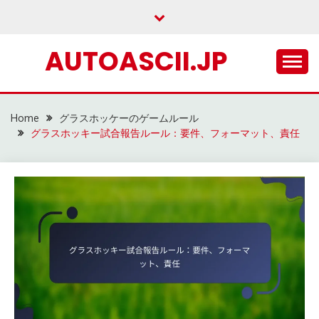
Skip
to
content
AUTOASCII.JP
Home
グラスホッケーのゲームルール
グラスホッキー試合報告ルール：要件、フォーマット、責任