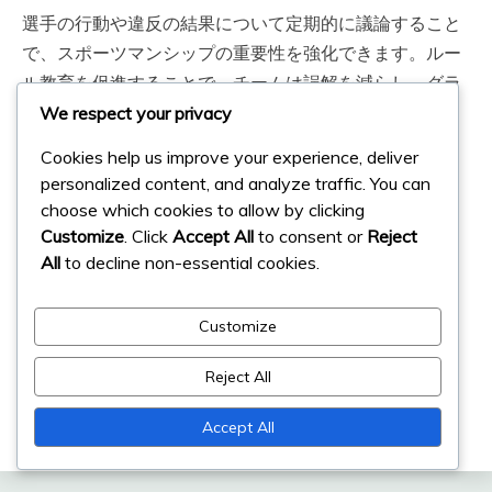
選手の行動や違反の結果について定期的に議論すること
で、スポーツマンシップの重要性を強化できます。ルー
ル教育を促進することで、チームは誤解を減らし、グラ
スホッケーにおけるプレーの全体的な質を向上させるこ
We respect your privacy
とができます。
Cookies help us improve your experience, deliver
personalized content, and analyze traffic. You can
関連記事
choose which cookies to allow by clicking
Customize
. Click
Accept All
to consent or
Reject
All
to decline non-essential cookies.
グラスホッケー ペナルティ決定の上訴ルール：条
件、手続き、結果
Customize
グラスホッキー得点ルール：基準、争議、明確化
グラスホッケー ペナルティ施行規則：手続き、責
Reject All
任、タイミング
Accept All