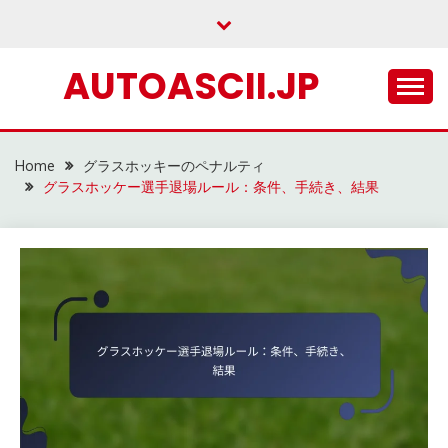
Skip
to
content
AUTOASCII.JP
Home
グラスホッキーのペナルティ
グラスホッケー選手退場ルール：条件、手続き、結果